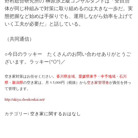
野村総合研究所の 榊原渉上級コンサルタントは「全自治
体が同じ枠組みで対策に取り組めるのは大きな一歩だ。実
態把握など始めは手探りでも、運用しながら効率を上げて
いく工夫が必要だ」と話している。
（共同通信）
○今日のラッキー たくさんのお問い合わせありがとうご
ざいます。ラッキー(^O^)／
空き家対策はお任せください。
香川県全域、愛媛県東予・中予地域・石川
県・新潟県
の空き家は、月々5,000円（税抜）から
空き家管理舎
が責任を持っ
て管理します。
http://akiya.shoukoukai.net/
カテゴリー:
空き家に関するおはなし