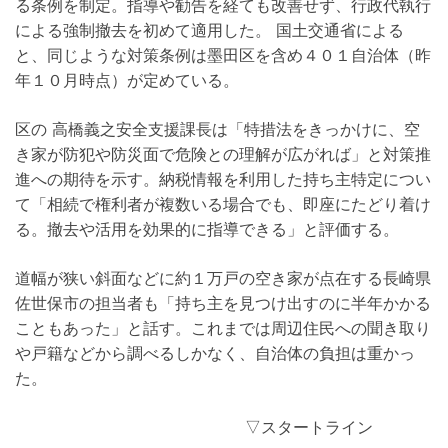
る条例を制定。指導や勧告を経ても改善せず、行政代執行
による強制撤去を初めて適用した。 国土交通省による
と、同じような対策条例は墨田区を含め４０１自治体（昨
年１０月時点）が定めている。
区の 高橋義之安全支援課長は「特措法をきっかけに、空
き家が防犯や防災面で危険との理解が広がれば」と対策推
進への期待を示す。納税情報を利用した持ち主特定につい
て「相続で権利者が複数いる場合でも、即座にたどり着け
る。撤去や活用を効果的に指導できる」と評価する。
道幅が狭い斜面などに約１万戸の空き家が点在する長崎県
佐世保市の担当者も「持ち主を見つけ出すのに半年かかる
こともあった」と話す。これまでは周辺住民への聞き取り
や戸籍などから調べるしかなく、自治体の負担は重かっ
た。
▽スタートライン