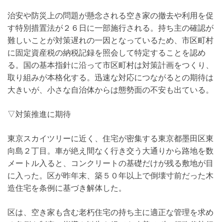
治安や防災上の問題が懸念される空き家の撤去や利用を促
す特別措置法が２６日に一部施行される。持ち主の確認が
難しいことが対策遅れの一因となっているため、市区町村
に固定資産税の納税記録を照会して特定することを認め
る。国の基本指針に沿って市区町村は対策計画をつくり、
取り組みが本格化する。迅速な対応につながるとの期待は
大きいが、小さな自治体からは態勢面の不安も出ている。
▽対策推進に期待
東京スカイツリーに近く、住宅が密集する東京都墨田区東
向島２丁目。車が絶え間なく行き交う大通りから路地を数
メートル入ると、コンクリートの基礎だけが残る敷地が目
に入った。区が昨年末、築５０年以上で倒壊寸前だった木
造住宅を条例に基づき解体した。
区は、空き家も含む老朽住宅の持ち主に適正な管理を求め