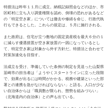
特措法は昨年１１月に成立。納税記録照会などのほか、市
区町村に立ち入り調査権限を認め、倒壊の恐れがあるなど
の「特定空き家」については撤去や修繕を命じ、行政代執
行もできるとした。これらの規定は、５月に施行される。
また政府は、住宅が立つ敷地の固定資産税を最大６分の１
に減らす優遇措置が空き家放置の一因になっているとし
て、特定空き家は対象から外す方針だ。特措法と合わせて
対策加速化を目指す。
法成立を受け、準備していた条例の制定を見送った山梨県
韮崎市の担当者は「ようやくスタートラインに立った段階
で、効果が出るには時間がかかる。税務や建築といった部
署との連携を急がなければならない」と語る。人口が少な
い自治体からは「職員数が限られ、態勢を組みづらい」
（北海道内の自治体）との声も出ている。