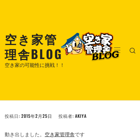
コ
ン
テ
ン
空き家管
ツ
へ
理舎BLOG
ス
メ
キ
イ
空き家の可能性に挑戦！！
ッ
ン
プ
メ
ニ
ュ
ー
投稿日:
2015年2月25日
投稿者:
AKIYA
動き出しました。
空き家管理舎
です