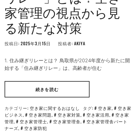
家管理の視点から見
る新たな対策
投稿日:
2025年3月15日
投稿者:
AKIYA
1. 住み継ぎリレーとは？ 鳥取県が2024年度から新たに開
始する「住み継ぎリレー」は、高齢者が住む
続きを読む
カテゴリー:
空き家に関するおはなし
タグ:
空き家
,
空き家
ビジネス
,
空き家問題
,
空き家対策
,
空き家活用
,
空き家
管理
,
空き家管理士
,
空き家管理舎
,
空き家管理舎パート
ナーズ
,
空き家防犯