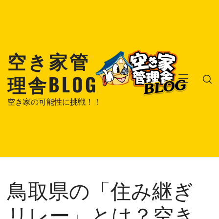
コ
ン
テ
ン
空き家管
ツ
へ
理舎BLOG
ス
メ
キ
イ
空き家の可能性に挑戦！！
ッ
ン
プ
メ
ニ
ュ
ー
鳥取県の「住み継ぎ
リレー」とは？空き