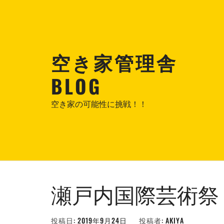
コ
ン
テ
ン
空き家管理舎
ツ
へ
BLOG
ス
キ
空き家の可能性に挑戦！！
ッ
プ
瀬戸内国際芸術祭
投稿日:
2019年9月24日
投稿者:
AKIYA