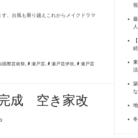
ます。台風も乗り越えこれからメイクドラマ
内国際芸術祭
,
瀬戸芸
,
瀬戸芸伊吹
,
瀬戸芸
築
完成 空き家改
。