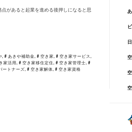
拠点があると起業を進める後押しになると思
や
,
あきや補助金
,
空き家
,
空き家サービス
,
き家活用
,
空き家移住定住
,
空き家管理士
,
パートナーズ
,
空き家解体
,
空き家資格
空