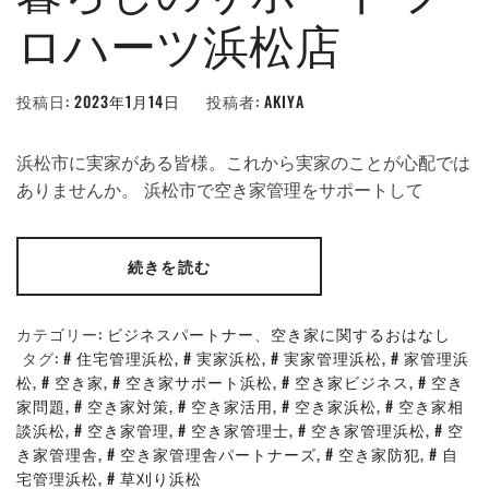
ロハーツ浜松店
投稿日:
2023年1月14日
投稿者:
AKIYA
浜松市に実家がある皆様。これから実家のことが心配では
ありませんか。 浜松市で空き家管理をサポートして
続きを読む
カテゴリー:
ビジネスパートナー
、
空き家に関するおはなし
タグ:
住宅管理浜松
,
実家浜松
,
実家管理浜松
,
家管理浜
松
,
空き家
,
空き家サポート浜松
,
空き家ビジネス
,
空き
家問題
,
空き家対策
,
空き家活用
,
空き家浜松
,
空き家相
談浜松
,
空き家管理
,
空き家管理士
,
空き家管理浜松
,
空
き家管理舎
,
空き家管理舎パートナーズ
,
空き家防犯
,
自
宅管理浜松
,
草刈り浜松