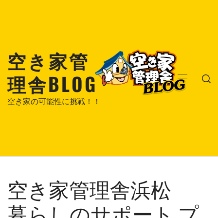
コ
ン
テ
ン
空き家管
ツ
へ
理舎BLOG
ス
メ
キ
イ
空き家の可能性に挑戦！！
ッ
ン
プ
メ
ニ
ュ
ー
空き家管理舎浜松
暮らしのサポート プ