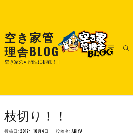
コ
ン
テ
ン
空き家管
ツ
へ
理舎BLOG
ス
メ
キ
イ
空き家の可能性に挑戦！！
ッ
ン
プ
メ
ニ
ュ
ー
枝切り！！
投稿日:
2017年10月4日
投稿者:
AKIYA