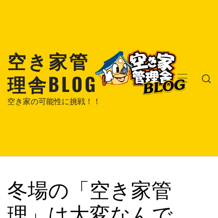
コ
ン
テ
ン
空き家管
ツ
へ
理舎BLOG
ス
メ
キ
イ
空き家の可能性に挑戦！！
ッ
ン
プ
メ
ニ
ュ
ー
冬場の「空き家管
理」は大変なんで