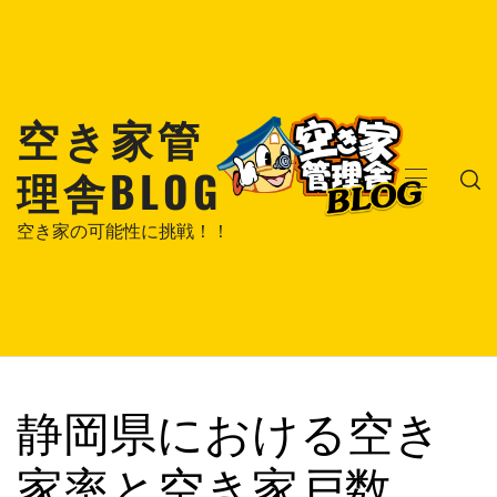
コ
ン
テ
ン
空き家管
ツ
へ
理舎BLOG
ス
メ
キ
イ
空き家の可能性に挑戦！！
ッ
ン
プ
メ
ニ
ュ
ー
静岡県における空き
家率と空き家戸数