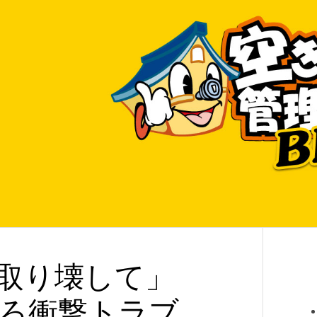
取り壊して」
ろ衝撃トラブ