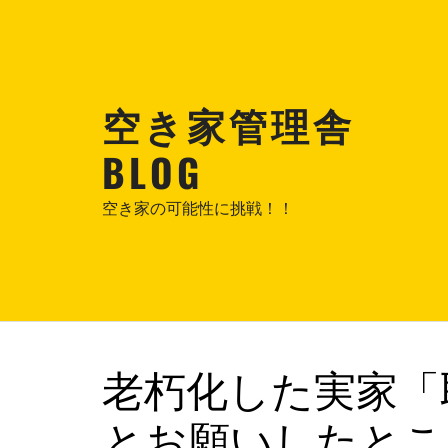
コ
ン
テ
ン
空き家管理舎
ツ
へ
BLOG
ス
キ
空き家の可能性に挑戦！！
ッ
プ
老朽化した実家「
とお願いしたとこ