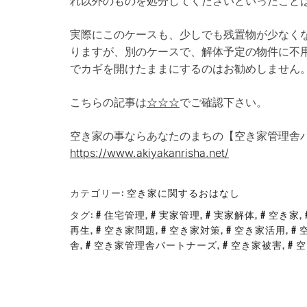
れ以外のものを処分してくださいといったこと
実際にこのケースも、少しでも残置物が少なく
りますが、別のケースで、解体予定の物件に不
でカギを開けたままにするのはお勧めしません
こちらの記事は
☆☆☆
でご確認下さい。
空き家の事ならあなたのまちの【空き家管理舎
https://www.akiyakanrisha.net/
カテゴリー:
空き家に関するおはなし
タグ:
住宅管理
,
実家管理
,
実家解体
,
空き家
,
再生
,
空き家問題
,
空き家対策
,
空き家活用
,
舎
,
空き家管理舎パートナーズ
,
空き家被害
,
空