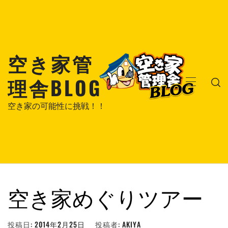
コ
ン
テ
ン
空き家管
ツ
へ
理舎BLOG
ス
メ
キ
イ
空き家の可能性に挑戦！！
ッ
ン
プ
メ
ニ
ュ
ー
空き家めぐりツアー
投稿日:
2014年2月25日
投稿者:
AKIYA