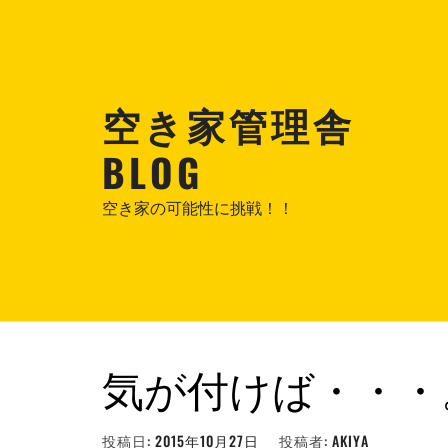
コ
ン
テ
ン
空き家管理舎
ツ
へ
BLOG
ス
キ
空き家の可能性に挑戦！！
ッ
プ
気が付けば・・・
投稿日:
2015年10月27日
投稿者:
AKIYA