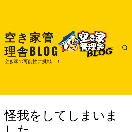
コ
ン
テ
ン
空き家管
ツ
へ
理舎BLOG
ス
メ
キ
イ
空き家の可能性に挑戦！！
ッ
ン
プ
メ
ニ
ュ
ー
怪我をしてしまいま
した。。