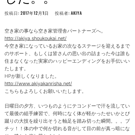
投稿日:
2017年12月1日
投稿者:
AKIYA
空き家の事なら空き家管理舎パートナーズへ。
http://akiya.shoukoukai.net/
今空き家になっているお家の次なるステージを迎えるまで
のサポート、もしくは皆さんの思い出の詰まった今は誰も
住まなくなった実家のハッピーエンディングをお手伝いい
たします。
HPが新しくなりました。
http://www.akiyakanrisha.net/
こちらもよろしくお願いいたします。
日曜日の夕方、いつものようにテコンドーで汗を流してい
て最後の組手練習で、何時になく体が軽かったせいかとび
蹴りの大技を繰り出そうと軸足を踏み切った瞬間。。。ブ
チッ！！体の中で何か切れる音がして目の前が真っ暗にな