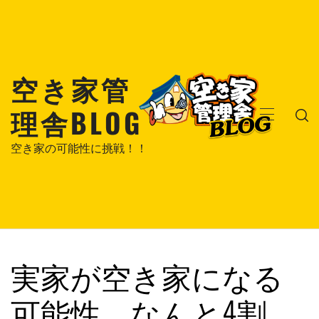
コ
ン
テ
ン
空き家管
ツ
へ
理舎BLOG
ス
メ
キ
イ
空き家の可能性に挑戦！！
ッ
ン
プ
メ
ニ
ュ
ー
実家が空き家になる
可能性、なんと4割