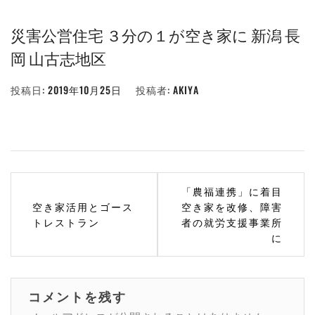
災害公営住宅 ３分の１が空き家に 新潟 長
岡 山古志地区
投稿日:
2019年10月25日
投稿者:
AKIYA
投
「農福連携」に着目
稿
空き家活用とゴース
空き家を改修、障害
トレストラン
者の就労支援事業所
ナ
に
ビ
ゲ
コメントを残す