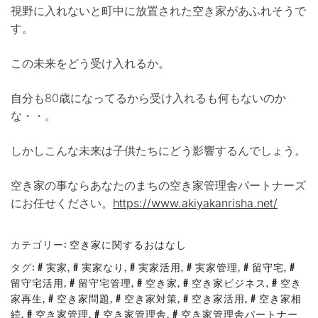
視野に入れないと町中に放置された空き家があふれそうで
す。
この未来をどう受け入れるか。
自分も80歳になってるから受け入れるも何もないのか
な・・。
しかしこんな未来は子供たちにどう影響するんでしょう。
空き家の事ならあなたのまちの空き家管理舎パートナーズ
にお任せください。
https://www.akiyakanrisha.net/
カテゴリー:
空き家に関するおはなし
タグ:
実家
,
実家なり
,
実家活用
,
実家管理
,
留守宅
,
留守宅活用
,
留守宅管理
,
空き家
,
空き家ビジネス
,
空き
家再生
,
空き家問題
,
空き家対策
,
空き家活用
,
空き家相
続
,
空き家管理
,
空き家管理舎
,
空き家管理舎パートナー