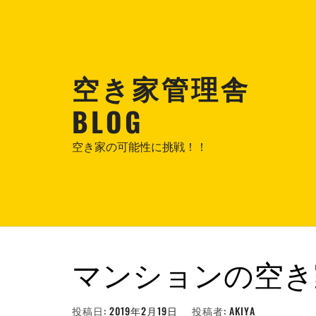
コ
ン
テ
ン
空き家管理舎
ツ
へ
BLOG
ス
キ
空き家の可能性に挑戦！！
ッ
プ
マンションの空き
投稿日:
2019年2月19日
投稿者:
AKIYA