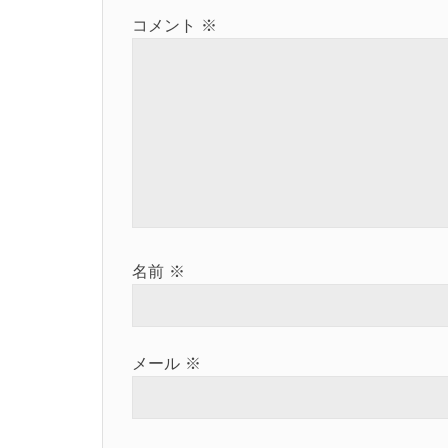
ー
コメント
※
シ
ョ
ン
名前
※
メール
※