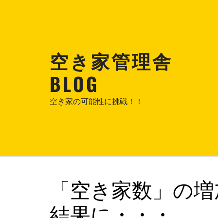
コ
ン
テ
ン
空き家管理舎
ツ
へ
BLOG
ス
キ
空き家の可能性に挑戦！！
ッ
プ
「空き家数」の増
結果に・・・。