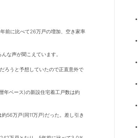
で5年前に比べて26万戸の増加、空き家率
ろんな声が聞こえています。
くるだろうと予想していたので正直意外で
間(暦年ベース)の新設住宅着工戸数は約
56万戸(同11万戸)だった。差し引き
42万戸となり、5年前に比べて3.0％