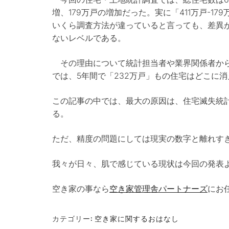
増、179万戸の増加だった。実に「411万戸-17
いくら調査方法が違っていると言っても、差異
ないレベルである。
その理由について統計担当者や業界関係者から
では、5年間で「232万戸」もの住宅はどこに
この記事の中では、最大の原因は、住宅滅失統
る。
ただ、精度の問題にしては現実の数字と離れす
我々が日々、肌で感じている現状は今回の発表
空き家の事なら
空き家管理舎パートナーズ
にお
カテゴリー:
空き家に関するおはなし