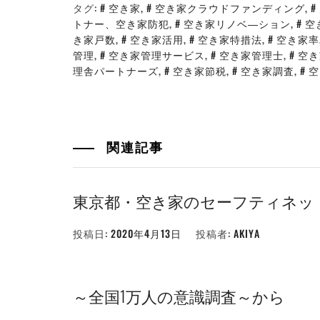
タグ:
空き家
,
空き家クラウドファンディング
,
トナー、空き家防犯
,
空き家リノベ―ション
,
空
き家戸数
,
空き家活用
,
空き家特措法
,
空き家率
管理
,
空き家管理サービス
,
空き家管理士
,
空き
理舎パートナーズ
,
空き家節税
,
空き家調査
,
空
関連記事
東京都・空き家のセーフティネッ
投稿日:
2020年4月13日
投稿者:
AKIYA
～全国1万人の意識調査～から